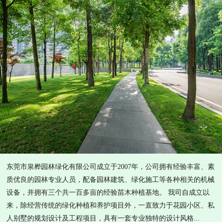
东莞市泉桦园林绿化有限公司成立于2007年，公司拥有经验丰富、素
质优良的园林专业人员，配备园林建筑、绿化施工等各种相关的机械
设备，并拥有三个共一百多亩的经验苗木种植基地。 我司自成立以
来，除经营传统的绿化种植和养护项目外，一直致力于花园小区、私
人别墅的规划设计及工程项目，具有一套专业独特的设计风格...