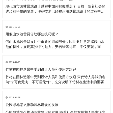
现代城市园林景观设计过程中如何把握重点？ 目前，随着社会的
进步和科技的发展，许多技术已经被运用到景观设计的过程中。
这些新技术的使用提高了景观设计的整体美感和个性。此外，不
同景观的运用使景观呈现出独特、多样的一面，促进了景观的发
展。那么现代城市园林景观工程过程中的关键点是什么呢？ 园林
2021-12-25
景观工程 一、
用假山水池需要借助哪些技巧呢？
假山水池风景是设计中重要的组成部分，因此要注意发挥假山水
池的特性，展现其独特的魅力。安石错落得宜，不仅美观，而且
由于石块之间搭拉咬茬，从而提高山体稳定程度。假山水池营造
的极静的安详气氛，为身处闹市的人们创造静谧环境。同时可栽
植花木，以增加生气和弥补没有水池的缺点，还要注意花木的大
2025-04-29
小、高低宜有层次，
竹材在园林造景中受到设计人员和使用方欢迎
竹材在园林造景中受到设计人员和使用方欢迎 宋代诗人苏轼的名
句“宁可食无肉，不可居无竹”，充分说明了竹材在生活中的重要地
位。如今，竹材在园林造景中的应用渐趋多样化，在增添独特景
致的同时，竹子特有的性能使得竹材铺装、构筑物等呈现出更为
优越的实用性，受到设计人员和使用方的欢迎。 “上海世博会上，
2025-04-29
印度、越
公园绿地怎么推动园林建设的发展
公园绿地怎么推动园林建设的发展 随着社会的发展和人民生活水