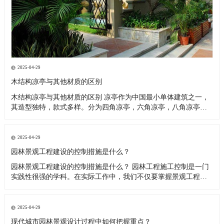
2025-04-29
木结构凉亭与其他材质的区别
木结构凉亭与其他材质的区别 凉亭作为中国最小单体建筑之一，
其造型独特，款式多样。分为四角凉亭，六角凉亭，八角凉亭，
碳化木凉亭，斗笠凉亭，专注古建工程，圆亭等。 其它制作材质
也是多种多样，最早多为木结构凉亭-然后是石材凉亭-竹凉亭，随
着科技的发展，混凝土凉亭·铝合金凉亭·塑木凉亭也逐渐出现在人
2025-04-29
们视线
园林景观工程建设的控制措施是什么？
园林景观工程建设的控制措施是什么？ 园林工程施工控制是一门
实践性很强的学科。在实际工作中，我们不仅要掌握景观工程的
原理，还要有指导现场施工的技巧。 只有这样，才能保证工程质
量与园林绿化施工的科学性、技术性、艺术性完美结合，从而打
造一个经济、实用、美观的园林工程。所谓“三项控制”，是指园林
2025-04-29
绿化工程的
现代城市园林景观设计过程中如何把握重点？