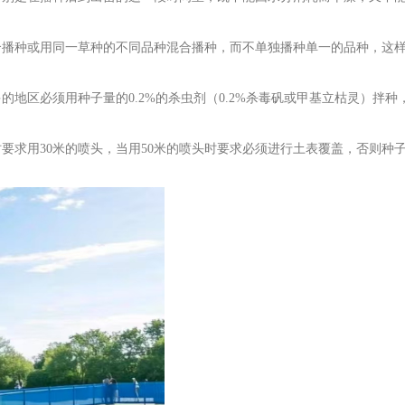
合播种或用同一草种的不同品种混合播种，而不单独播种单一的品种，这
地区必须用种子量的0.2%的杀虫剂（0.2%杀毒矾或甲基立枯灵）拌种
要求用30米的喷头，当用50米的喷头时要求必须进行土表覆盖，否则种