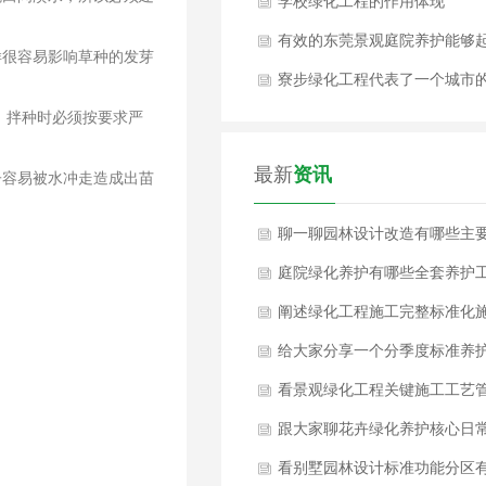
吗？
学校绿化工程的作用体现
有效的东莞景观庭院养护能够
样很容易影响草种的发芽
到什么作用？
寮步绿化工程代表了一个城市
，拌种时必须按要求严
整体风貌！
最新
资讯
子容易被水冲走造成出苗
聊一聊园林设计改造有哪些主
改造内容？
庭院绿化养护有哪些全套养护
作内容？
阐述绿化工程施工完整标准化
工工序
给大家分享一个分季度标准养
方案如何？
看景观绿化工程关键施工工艺
控要点是什么？
跟大家聊花卉绿化养护核心日
养护工作是什么？
看别墅园林设计标准功能分区