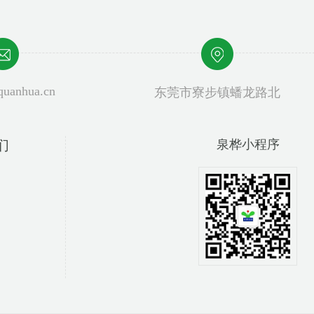
uanhua.cn
东莞市寮步镇蟠龙路北
们
泉桦手机站
泉桦公众号
泉桦小程序