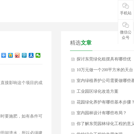
手机站
微信公
众号
精选
文章
探讨东莞绿化租摆具有哪些优
势？
10万元做一个200平方米的天台
花园
室内绿植养护公司需要做哪些
是直接影响这个项目的成
本养护措施？
工业园区绿化改造方案
花园绿化养护有哪些基本步骤
室内园林设计有哪些布局？
同时要施肥，如有条件可
你了解东莞园林绿化工程的意
能田间溃水，所以必须建