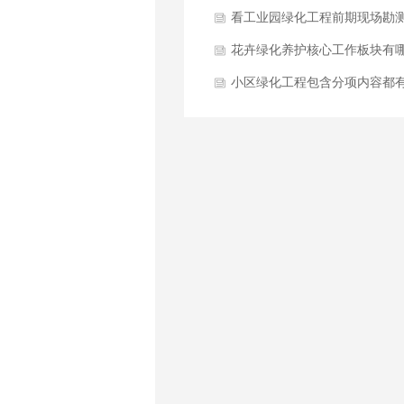
哪些方面？
看工业园绿化工程前期现场勘
与方案设计要点是什么？
花卉绿化养护核心工作板块有
些方面？
小区绿化工程包含分项内容都
哪些？