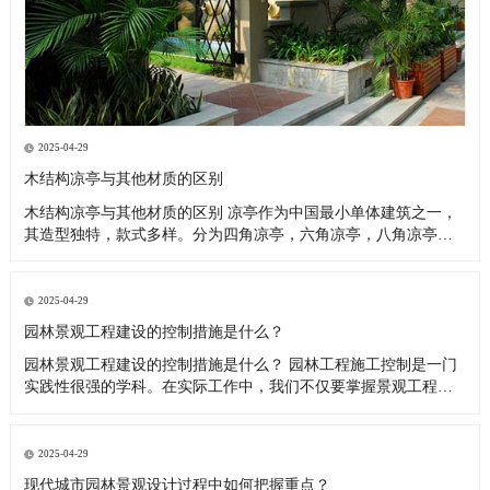
2025-04-29
木结构凉亭与其他材质的区别
木结构凉亭与其他材质的区别 凉亭作为中国最小单体建筑之一，
其造型独特，款式多样。分为四角凉亭，六角凉亭，八角凉亭，
碳化木凉亭，斗笠凉亭，专注古建工程，圆亭等。 其它制作材质
也是多种多样，最早多为木结构凉亭-然后是石材凉亭-竹凉亭，随
着科技的发展，混凝土凉亭·铝合金凉亭·塑木凉亭也逐渐出现在人
2025-04-29
们视线
园林景观工程建设的控制措施是什么？
园林景观工程建设的控制措施是什么？ 园林工程施工控制是一门
实践性很强的学科。在实际工作中，我们不仅要掌握景观工程的
原理，还要有指导现场施工的技巧。 只有这样，才能保证工程质
量与园林绿化施工的科学性、技术性、艺术性完美结合，从而打
造一个经济、实用、美观的园林工程。所谓“三项控制”，是指园林
2025-04-29
绿化工程的
现代城市园林景观设计过程中如何把握重点？