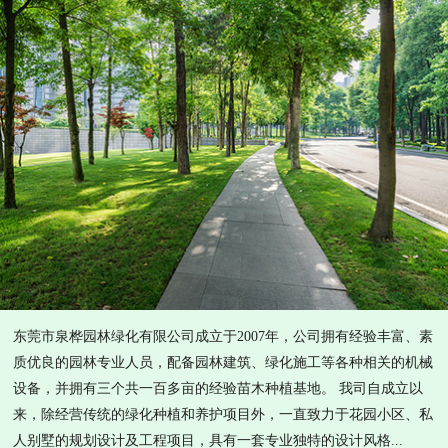
东莞市泉桦园林绿化有限公司成立于2007年，公司拥有经验丰富、素
质优良的园林专业人员，配备园林建筑、绿化施工等各种相关的机械
设备，并拥有三个共一百多亩的经验苗木种植基地。 我司自成立以
来，除经营传统的绿化种植和养护项目外，一直致力于花园小区、私
人别墅的规划设计及工程项目，具有一套专业独特的设计风格...