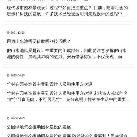
现代城市园林景观设计过程中如何把握重点？ 目前，随着社会的
进步和科技的发展，许多技术已经被运用到景观设计的过程中。
这些新技术的使用提高了景观设计的整体美感和个性。此外，不
同景观的运用使景观呈现出独特、多样的一面，促进了景观的发
展。那么现代城市园林景观工程过程中的关键点是什么呢？ 园林
2021-12-25
景观工程 一、
用假山水池需要借助哪些技巧呢？
假山水池风景是设计中重要的组成部分，因此要注意发挥假山水
池的特性，展现其独特的魅力。安石错落得宜，不仅美观，而且
由于石块之间搭拉咬茬，从而提高山体稳定程度。假山水池营造
的极静的安详气氛，为身处闹市的人们创造静谧环境。同时可栽
植花木，以增加生气和弥补没有水池的缺点，还要注意花木的大
2025-04-29
小、高低宜有层次，
竹材在园林造景中受到设计人员和使用方欢迎
竹材在园林造景中受到设计人员和使用方欢迎 宋代诗人苏轼的名
句“宁可食无肉，不可居无竹”，充分说明了竹材在生活中的重要地
位。如今，竹材在园林造景中的应用渐趋多样化，在增添独特景
致的同时，竹子特有的性能使得竹材铺装、构筑物等呈现出更为
优越的实用性，受到设计人员和使用方的欢迎。 “上海世博会上，
2025-04-29
印度、越
公园绿地怎么推动园林建设的发展
公园绿地怎么推动园林建设的发展 随着社会的发展和人民生活水