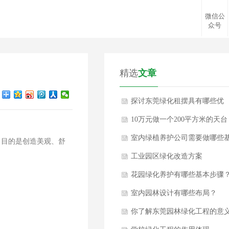
微信公
众号
精选
文章
探讨东莞绿化租摆具有哪些优
势？
10万元做一个200平方米的天台
花园
室内绿植养护公司需要做哪些
，目的是创造美观、舒
本养护措施？
工业园区绿化改造方案
花园绿化养护有哪些基本步骤
室内园林设计有哪些布局？
你了解东莞园林绿化工程的意