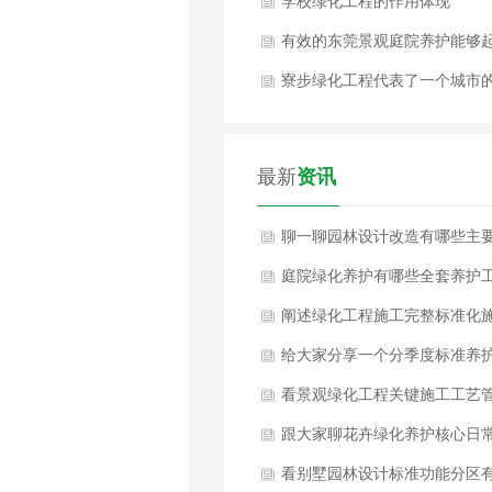
吗？
学校绿化工程的作用体现
有效的东莞景观庭院养护能够
到什么作用？
寮步绿化工程代表了一个城市
整体风貌！
最新
资讯
聊一聊园林设计改造有哪些主
改造内容？
庭院绿化养护有哪些全套养护
作内容？
阐述绿化工程施工完整标准化
工工序
给大家分享一个分季度标准养
方案如何？
看景观绿化工程关键施工工艺
控要点是什么？
跟大家聊花卉绿化养护核心日
养护工作是什么？
看别墅园林设计标准功能分区