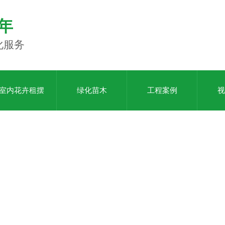
年
化服务
室内花卉租摆
绿化苗木
工程案例
视