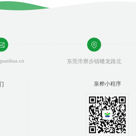
uanhua.cn
东莞市寮步镇蟠龙路北
们
泉桦手机站
泉桦公众号
泉桦小程序