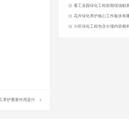
哪些方面？
看工业园绿化工程前期现场勘
与方案设计要点是什么？
花卉绿化养护核心工作板块有
些方面？
小区绿化工程包含分项内容都
哪些？
工养护重要作用是什
么？