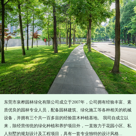
东莞市泉桦园林绿化有限公司成立于2007年，公司拥有经验丰富、素
质优良的园林专业人员，配备园林建筑、绿化施工等各种相关的机械
设备，并拥有三个共一百多亩的经验苗木种植基地。 我司自成立以
来，除经营传统的绿化种植和养护项目外，一直致力于花园小区、私
人别墅的规划设计及工程项目，具有一套专业独特的设计风格...