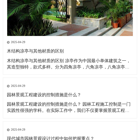
2025-04-29
木结构凉亭与其他材质的区别
木结构凉亭与其他材质的区别 凉亭作为中国最小单体建筑之一，
其造型独特，款式多样。分为四角凉亭，六角凉亭，八角凉亭，
碳化木凉亭，斗笠凉亭，专注古建工程，圆亭等。 其它制作材质
也是多种多样，最早多为木结构凉亭-然后是石材凉亭-竹凉亭，随
着科技的发展，混凝土凉亭·铝合金凉亭·塑木凉亭也逐渐出现在人
2025-04-29
们视线
园林景观工程建设的控制措施是什么？
园林景观工程建设的控制措施是什么？ 园林工程施工控制是一门
实践性很强的学科。在实际工作中，我们不仅要掌握景观工程的
原理，还要有指导现场施工的技巧。 只有这样，才能保证工程质
量与园林绿化施工的科学性、技术性、艺术性完美结合，从而打
造一个经济、实用、美观的园林工程。所谓“三项控制”，是指园林
2025-04-29
绿化工程的
现代城市园林景观设计过程中如何把握重点？