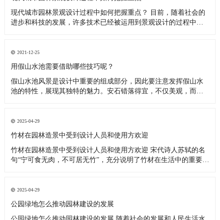
现代城市园林景观设计过程中如何把握重点？ 目前，随着社会的
进步和科技的发展，许多技术已经被运用到景观设计的过程中。
这些新技术的使用提高了景观设计的整体美感和个性。此外，不
同景观的运用使景观呈现出独特、多样的一面，促进了景观的发
展。那么现代城市园林景观工程过程中的关键点是什么呢？ 园林
2021-12-25
景观工程 一、
用假山水池需要借助哪些技巧呢？
假山水池风景是设计中重要的组成部分，因此要注意发挥假山水
池的特性，展现其独特的魅力。安石错落得宜，不仅美观，而且
由于石块之间搭拉咬茬，从而提高山体稳定程度。假山水池营造
的极静的安详气氛，为身处闹市的人们创造静谧环境。同时可栽
植花木，以增加生气和弥补没有水池的缺点，还要注意花木的大
2025-04-29
小、高低宜有层次，
竹材在园林造景中受到设计人员和使用方欢迎
竹材在园林造景中受到设计人员和使用方欢迎 宋代诗人苏轼的名
句“宁可食无肉，不可居无竹”，充分说明了竹材在生活中的重要地
位。如今，竹材在园林造景中的应用渐趋多样化，在增添独特景
致的同时，竹子特有的性能使得竹材铺装、构筑物等呈现出更为
优越的实用性，受到设计人员和使用方的欢迎。 “上海世博会上，
2025-04-29
印度、越
公园绿地怎么推动园林建设的发展
公园绿地怎么推动园林建设的发展 随着社会的发展和人民生活水