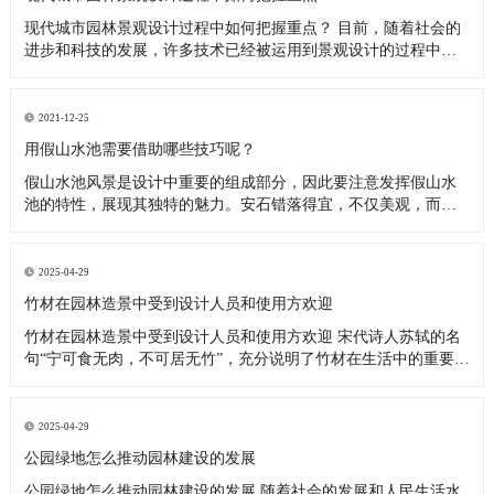
现代城市园林景观设计过程中如何把握重点？ 目前，随着社会的
进步和科技的发展，许多技术已经被运用到景观设计的过程中。
这些新技术的使用提高了景观设计的整体美感和个性。此外，不
同景观的运用使景观呈现出独特、多样的一面，促进了景观的发
展。那么现代城市园林景观工程过程中的关键点是什么呢？ 园林
2021-12-25
景观工程 一、
用假山水池需要借助哪些技巧呢？
假山水池风景是设计中重要的组成部分，因此要注意发挥假山水
池的特性，展现其独特的魅力。安石错落得宜，不仅美观，而且
由于石块之间搭拉咬茬，从而提高山体稳定程度。假山水池营造
的极静的安详气氛，为身处闹市的人们创造静谧环境。同时可栽
植花木，以增加生气和弥补没有水池的缺点，还要注意花木的大
2025-04-29
小、高低宜有层次，
竹材在园林造景中受到设计人员和使用方欢迎
竹材在园林造景中受到设计人员和使用方欢迎 宋代诗人苏轼的名
句“宁可食无肉，不可居无竹”，充分说明了竹材在生活中的重要地
位。如今，竹材在园林造景中的应用渐趋多样化，在增添独特景
致的同时，竹子特有的性能使得竹材铺装、构筑物等呈现出更为
优越的实用性，受到设计人员和使用方的欢迎。 “上海世博会上，
2025-04-29
印度、越
公园绿地怎么推动园林建设的发展
公园绿地怎么推动园林建设的发展 随着社会的发展和人民生活水