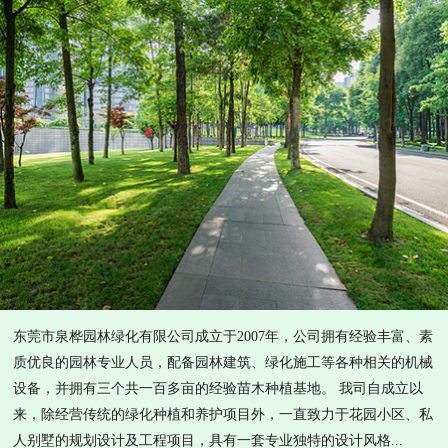
东莞市泉桦园林绿化有限公司成立于2007年，公司拥有经验丰富、素
质优良的园林专业人员，配备园林建筑、绿化施工等各种相关的机械
设备，并拥有三个共一百多亩的经验苗木种植基地。 我司自成立以
来，除经营传统的绿化种植和养护项目外，一直致力于花园小区、私
人别墅的规划设计及工程项目，具有一套专业独特的设计风格...