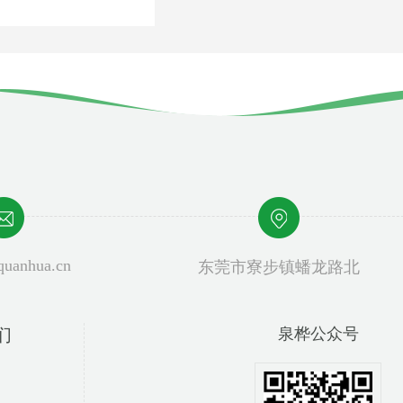
uanhua.cn
东莞市寮步镇蟠龙路北
们
泉桦小程序
泉桦手机站
泉桦公众号