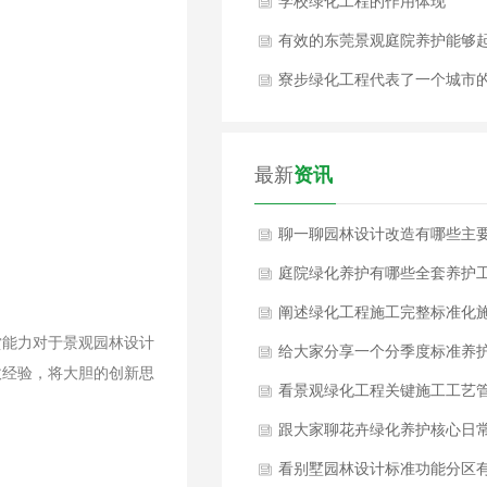
吗？
学校绿化工程的作用体现
有效的东莞景观庭院养护能够
到什么作用？
寮步绿化工程代表了一个城市
整体风貌！
最新
资讯
聊一聊园林设计改造有哪些主
改造内容？
庭院绿化养护有哪些全套养护
作内容？
阐述绿化工程施工完整标准化
赏能力对于景观园林设计
工工序
给大家分享一个分季度标准养
收经验，将大胆的创新思
方案如何？
看景观绿化工程关键施工工艺
控要点是什么？
跟大家聊花卉绿化养护核心日
养护工作是什么？
看别墅园林设计标准功能分区