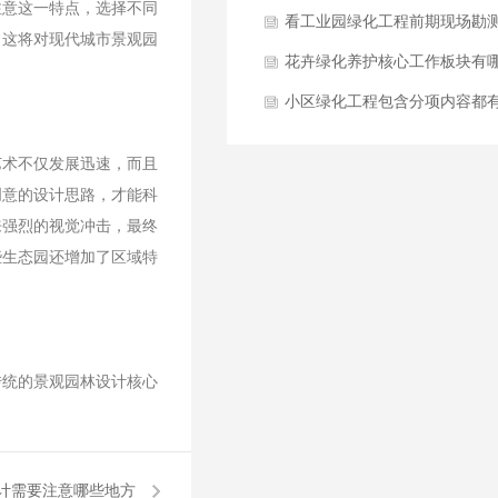
注意这一特点，选择不同
哪些方面？
看工业园绿化工程前期现场勘
，这将对现代城市景观园
与方案设计要点是什么？
花卉绿化养护核心工作板块有
些方面？
小区绿化工程包含分项内容都
哪些？
艺术不仅发展迅速，而且
创意的设计思路，才能科
来强烈的视觉冲击，最终
些生态园还增加了区域特
传统的景观园林设计核心
计需要注意哪些地方