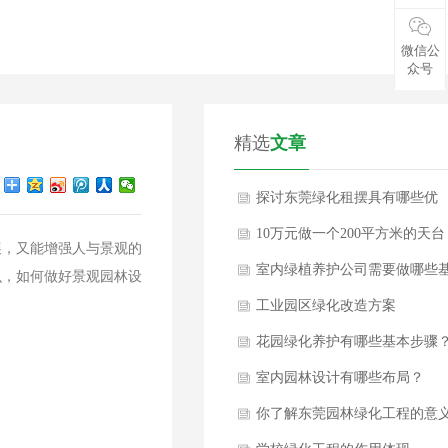
微信公
众号
精选
文章
探讨东莞绿化租摆具有哪些优
势？
10万元做一个200平方米的天台
展，又能增强人与景观的
花园
室内绿植养护公司需要做哪些
么，如何做好景观园林设
本养护措施？
工业园区绿化改造方案
花园绿化养护有哪些基本步骤
室内园林设计有哪些布局？
你了解东莞园林绿化工程的意