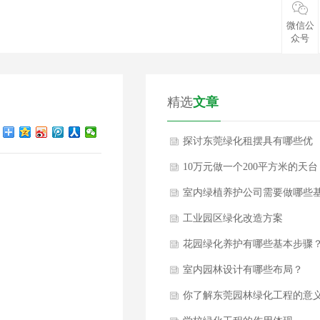
微信公
众号
精选
文章
探讨东莞绿化租摆具有哪些优
势？
10万元做一个200平方米的天台
花园
室内绿植养护公司需要做哪些
本养护措施？
工业园区绿化改造方案
花园绿化养护有哪些基本步骤
室内园林设计有哪些布局？
你了解东莞园林绿化工程的意