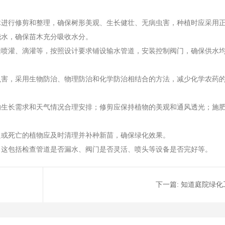
木进行修剪和整理，确保树形美观、生长健壮、无病虫害，种植时应采用
浇水，确保苗木充分吸收水分。
括喷灌、滴灌等，按照设计要求铺设输水管道，安装控制阀门，确保供水
虫害，采用生物防治、物理防治和化学防治相结合的方法，减少化学农药
的生长需求和天气情况合理安排；修剪应保持植物的美观和通风透光；施
良或死亡的植物应及时清理并补种新苗，确保绿化效果。
，这包括检查管道是否漏水、阀门是否灵活、喷头等设备是否完好等。
下一篇:
知道庭院绿化