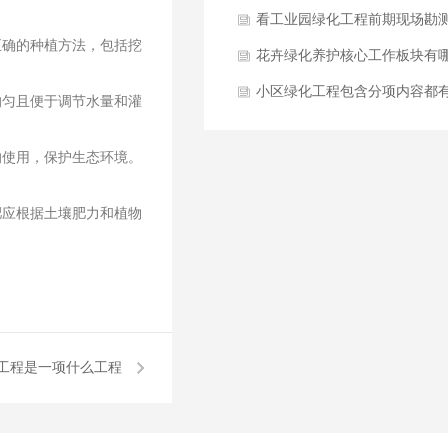
哪些方面？
看工业园绿化工程前期现场勘
正确的种植方法，包括挖
与方案设计要点是什么？
花卉绿化养护核心工作板块有
些方面？
小区绿化工程包含分项内容都
均匀且便于调节水量和灌
哪些？
的使用，保护生态环境。
肥应根据土壤肥力和植物
工程是一项什么工程
吗？