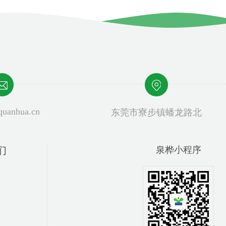
uanhua.cn
东莞市寮步镇蟠龙路北
们
泉桦小程序
泉桦手机站