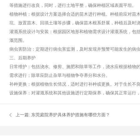
等措施进行改良，同时，进行土地平整，确保种植区域表面平坦。
植物种植：根据设计方案选择合适的苗木进行种植。种植前应对苗
坑、放置苗木、回填土壤等步骤，确保苗木根系舒展，种植后及时
灌溉系统设计与安装：根据园区地形和植物需求设计灌溉系统，包
溉范围。
病虫害防治：定期进行病虫害监测，及时发现并预警可能发生的病
三、后期养护
日常维护：包括浇水、修剪、施肥和除草等工作，浇水应根据植物
需求进行；除草应防止杂草与植物争夺养分和水分。
补种更换：根据植物生长情况，适时进行补种或更换。对于生长不
设施保养：对灌溉系统和其他设施进行定期保养，确保其正常运行
上一篇:
东莞庭院养护具体养护措施有哪些方面？