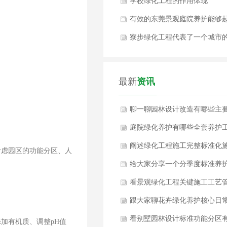
吗？
学校绿化工程的作用体现
有效的东莞景观庭院养护能够
到什么作用？
寮步绿化工程代表了一个城市
整体风貌！
最新
资讯
聊一聊园林设计改造有哪些主
改造内容？
庭院绿化养护有哪些全套养护
作内容？
阐述绿化工程施工完整标准化
考虑园区的功能分区、人
工工序
给大家分享一个分季度标准养
。
方案如何？
看景观绿化工程关键施工工艺
控要点是什么？
跟大家聊花卉绿化养护核心日
养护工作是什么？
看别墅园林设计标准功能分区
加有机质、调整pH值